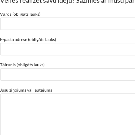
Vēlies realizēt savu ideju? Sazinies ar mūsu 
Vārds (obligāts lauks)
E-pasta adrese (obligāts lauks)
Tālrunis (obligāts lauks)
Jūsu ziņojums vai jautājums