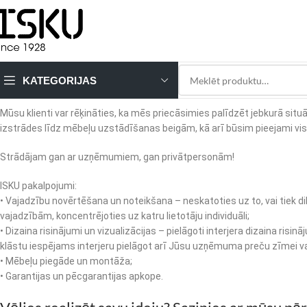
KATEGORIJAS
Mūsu klienti var rēķināties, ka mēs priecāsimies palīdzēt jebkurā sit
izstrādes līdz mēbeļu uzstādīšanas beigām, kā arī būsim pieejami visu
Strādājam gan ar uzņēmumiem, gan privātpersonām!
ISKU pakalpojumi:
• Vajadzību novērtēšana un noteikšana – neskatoties uz to, vai tiek d
vajadzībām, koncentrējoties uz katru lietotāju individuāli;
• Dizaina risinājumi un vizualizācijas – pielāgoti interjera dizaina 
klāstu iespējams interjeru pielāgot arī Jūsu uzņēmuma preču zīmei
• Mēbeļu piegāde un montāža;
• Garantijas un pēcgarantijas apkope.