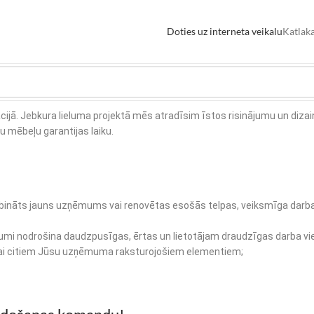
Doties uz interneta veikalu
Katlaka
uācijā. Jebkura lieluma projektā mēs atradīsim īstos risinājumu un diz
 mēbeļu garantijas laiku.
ibināts jauns uzņēmums vai renovētas esošās telpas, veiksmīga darba vi
risinājumi nodrošina daudzpusīgas, ērtas un lietotājam draudzīgas darb
 vai citiem Jūsu uzņēmuma raksturojošiem elementiem;