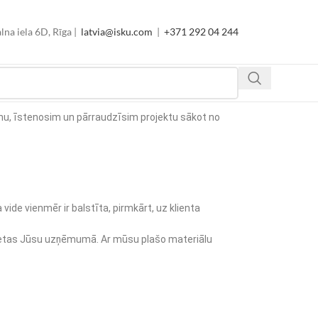
lna iela 6D, Rīga |
latvia@isku.com
|
+371 292 04 244
ainu, īstenosim un pārraudzīsim projektu sākot no
de vienmēr ir balstīta, pirmkārt, uz klienta
a vietas Jūsu uzņēmumā. Ar mūsu plašo materiālu