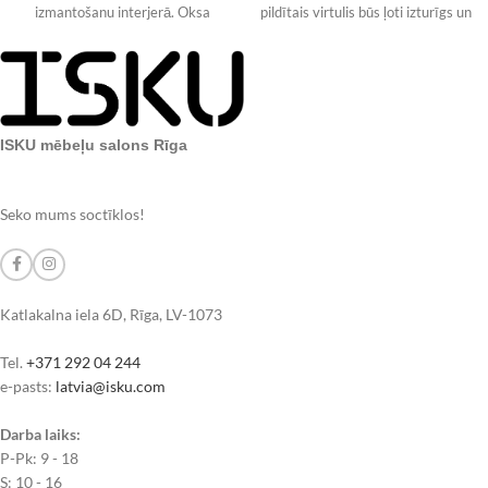
izmantošanu interjerā. Oksa
pildītais virtulis būs ļoti izturīgs un
galdam ir
ietilpīgs pufs, jo
ISKU mēbeļu salons Rīga
Seko mums soctīklos!
Katlakalna iela 6D, Rīga, LV-1073
Tel.
+371 292 04 244
e-pasts:
latvia@isku.com
Darba laiks:
P-Pk: 9 - 18
S: 10 - 16