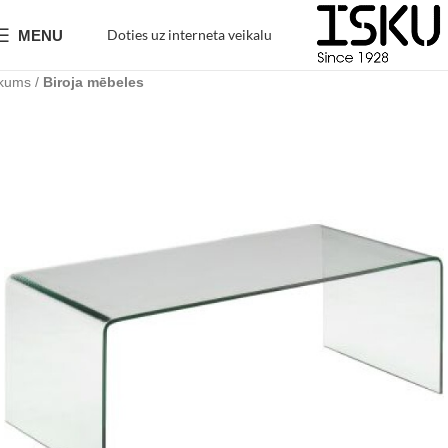
Doties uz interneta veikalu
MENU
kums
Biroja mēbeles