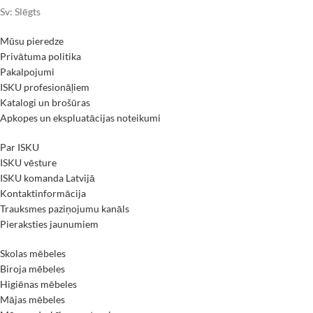
Sv: Slēgts
Mūsu pieredze
Privātuma politika
Pakalpojumi
ISKU profesionāļiem
Katalogi un brošūras
Apkopes un ekspluatācijas noteikumi
Par ISKU
ISKU vēsture
ISKU komanda Latvijā
Kontaktinformācija
Trauksmes paziņojumu kanāls
Pieraksties jaunumiem
Skolas mēbeles
Biroja mēbeles
Higiēnas mēbeles
Mājas mēbeles