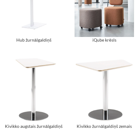
Hub žurnālgaldiņš
iQube krēsls
Kivikko augstais žurnālgaldiņš
Kivikko žurnālgaldiņš zemais