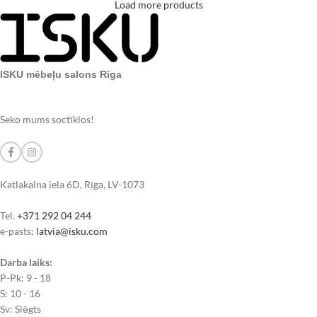
Load more products
ISKU mēbeļu salons Rīga
Seko mums soctīklos!
Katlakalna iela 6D, Rīga, LV-1073
Tel.
+371 292 04 244
e-pasts:
latvia@isku.com
Darba laiks:
P-Pk: 9 - 18
S: 10 - 16
Sv: Slēgts