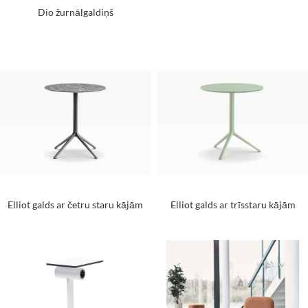
Dio žurnālgaldiņš
Elliot galds ar četru staru kājām
Elliot galds ar trīsstaru kājām