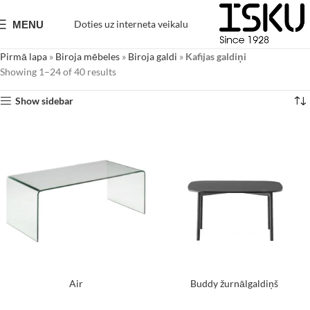
Doties uz interneta veikalu
MENU
Pirmā lapa
»
Biroja mēbeles
»
Biroja galdi
»
Kafijas galdiņi
Showing 1–24 of 40 results
Show sidebar
Air
Buddy žurnālgaldiņš