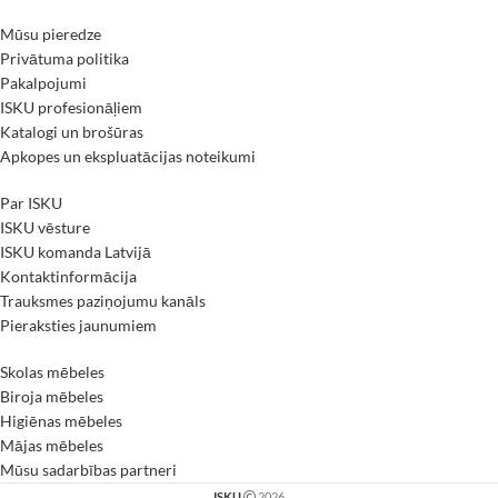
Mūsu pieredze
Privātuma politika
Pakalpojumi
ISKU profesionāļiem
Katalogi un brošūras
Apkopes un ekspluatācijas noteikumi
Par ISKU
ISKU vēsture
ISKU komanda Latvijā
Kontaktinformācija
Trauksmes paziņojumu kanāls
Pieraksties jaunumiem
Skolas mēbeles
Biroja mēbeles
Higiēnas mēbeles
Mājas mēbeles
Mūsu sadarbības partneri
ISKU
2026