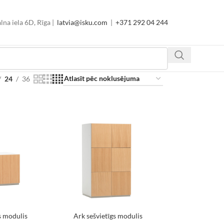
lna iela 6D, Rīga |
latvia@isku.com
|
+371 292 04 244
24
36
s modulis
Ark sešvietīgs modulis