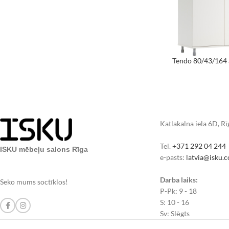
Tendo 80/43/164 
Katlakalna iela 6D, R
Tel.
+371 292 04 244
ISKU mēbeļu salons Rīga
e-pasts:
latvia@isku.
Darba laiks:
Seko mums soctīklos!
P-Pk: 9 - 18
S: 10 - 16
Sv: Slēgts