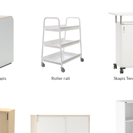
pis
Roller rati
Skapis Te