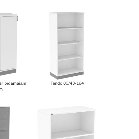
 ar bīdāmajām
Tendo 80/43/164
īm