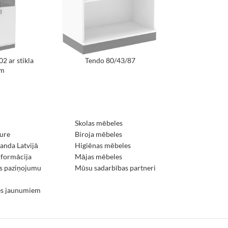
2 ar stikla
Tendo 80/43/87
īm
Skolas mēbeles
ure
Biroja mēbeles
nda Latvijā
Higiēnas mēbeles
nformācija
Mājas mēbeles
s paziņojumu
Mūsu sadarbības partneri
es jaunumiem