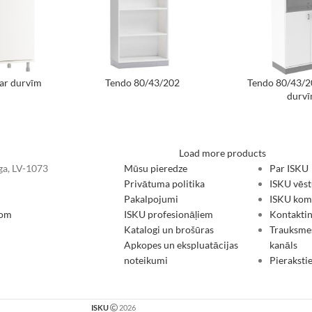
ar durvīm
Tendo 80/43/202
Tendo 80/43/20
durv
Load more products
īga, LV-1073
Mūsu pieredze
Par ISKU
Privātuma politika
ISKU vēst
Pakalpojumi
ISKU koma
com
ISKU profesionāļiem
Kontakti
Katalogi un brošūras
Trauksme
Apkopes un ekspluatācijas
kanāls
noteikumi
Pieraksti
ISKU
2026