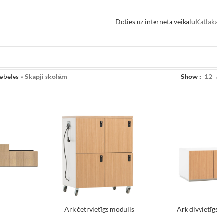
Doties uz interneta veikalu
Katlaka
ēbeles
»
Skapji skolām
Show
12
Ark četrvietīgs modulis
Ark divvietīg