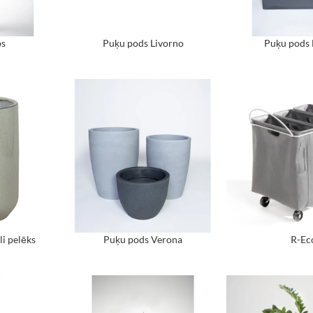
ps
Puķu pods Livorno
Puķu pods
i pelēks
Puķu pods Verona
R-Ec