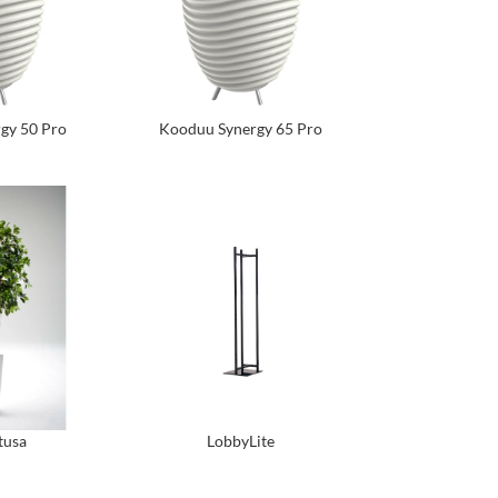
gy 50 Pro
Kooduu Synergy 65 Pro
tusa
LobbyLite