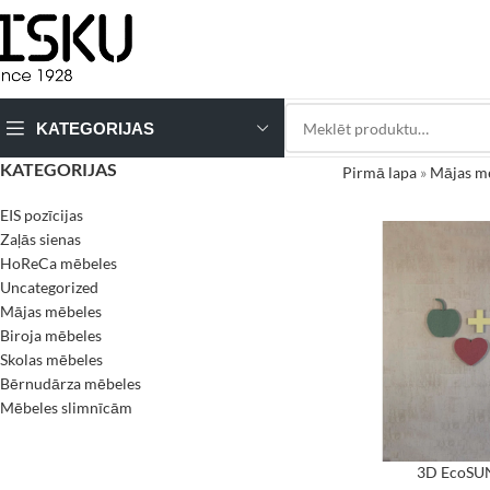
KATEGORIJAS
KATEGORIJAS
Pirmā lapa
»
Mājas m
EIS pozīcijas
Zaļās sienas
HoReCa mēbeles
Uncategorized
Mājas mēbeles
Biroja mēbeles
Skolas mēbeles
Bērnudārza mēbeles
Mēbeles slimnīcām
3D EcoS