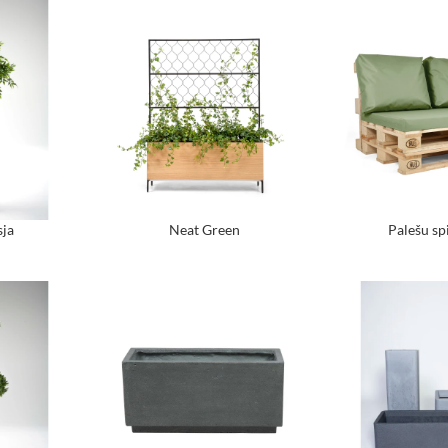
sja
Neat Green
Palešu sp