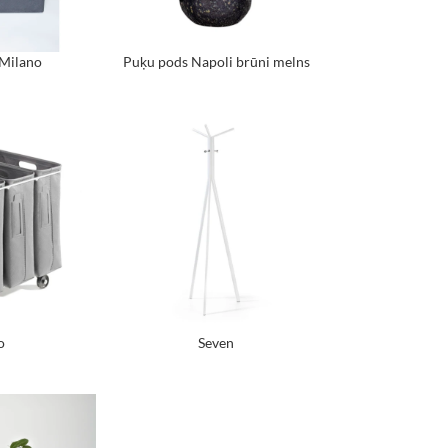
 Milano
Puķu pods Napoli brūni melns
o
Seven