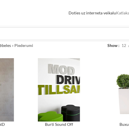
Doties uz interneta veikalu
Katlaka
ēbeles
»
Piederumi
Show
12
UND
Burti Sound Off
Buxu