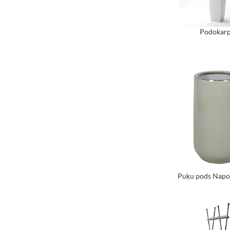
Podokar
Puķu pods Napol