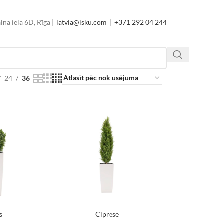
lna iela 6D, Rīga |
latvia@isku.com
|
+371 292 04 244
24
36
s
Ciprese