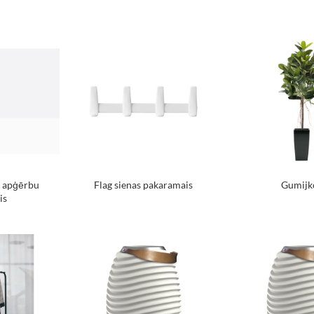
s apģērbu
Flag sienas pakaramais
Gumijk
is