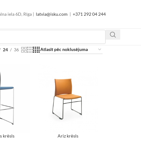
lna iela 6D, Rīga |
latvia@isku.com
|
+371 292 04 244
24
36
s krēsls
Ariz krēsls