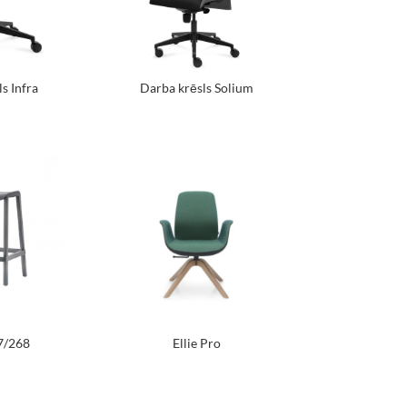
s Infra
Darba krēsls Solium
7/268
Ellie Pro