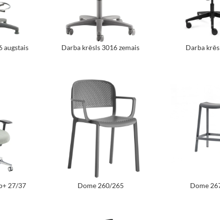
6 augstais
Darba krēsls 3016 zemais
Darba krēsl
ep+ 27/37
Dome 260/265
Dome 26