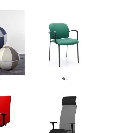
z
Bit