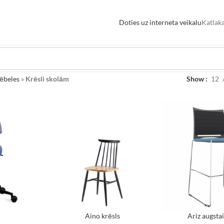
Doties uz interneta veikalu
Katlaka
ēbeles
»
Krēsli skolām
Show
12
Aino krēsls
Ariz augstai