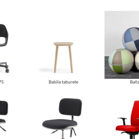
75
Babila taburete
Ball