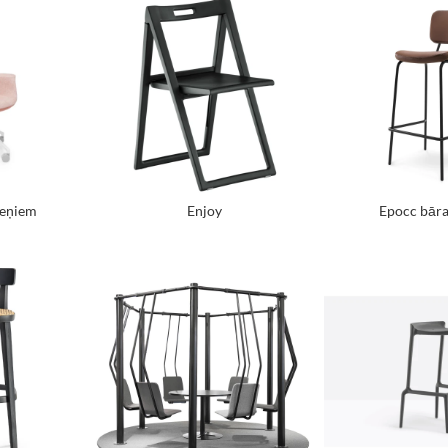
iteņiem
Enjoy
Epocc bāra