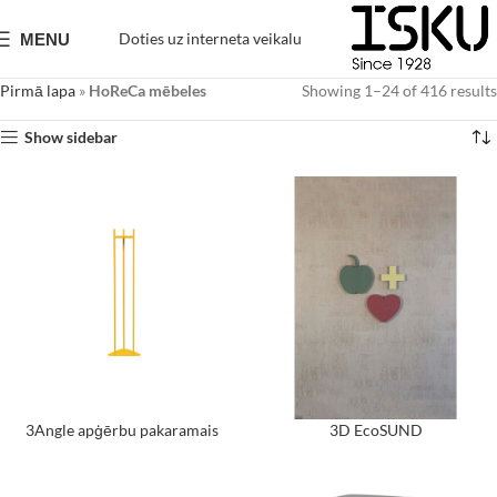
Doties uz interneta veikalu
MENU
Pirmā lapa
»
HoReCa mēbeles
Showing 1–24 of 416 results
Show sidebar
3Angle apģērbu pakaramais
3D EcoSUND