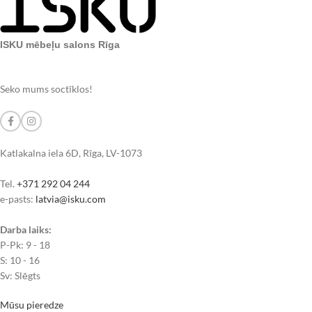
ISKU mēbeļu salons Rīga
Seko mums soctīklos!
Katlakalna iela 6D, Rīga, LV-1073
Tel.
+371 292 04 244
e-pasts:
latvia@isku.com
Darba laiks:
P-Pk: 9 - 18
S: 10 - 16
Sv: Slēgts
Mūsu pieredze