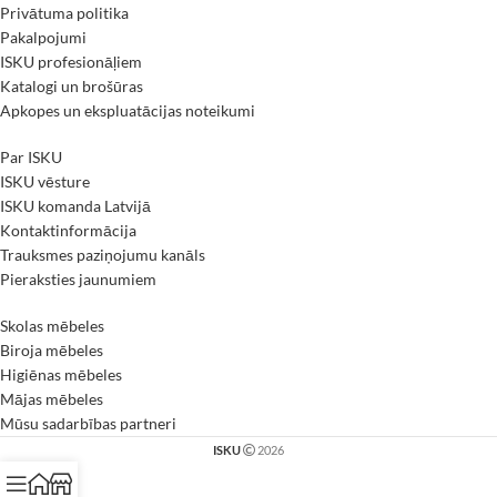
Privātuma politika
Pakalpojumi
ISKU profesionāļiem
Katalogi un brošūras
Apkopes un ekspluatācijas noteikumi
Par ISKU
ISKU vēsture
ISKU komanda Latvijā
Kontaktinformācija
Trauksmes paziņojumu kanāls
Pieraksties jaunumiem
Skolas mēbeles
Biroja mēbeles
Higiēnas mēbeles
Mājas mēbeles
Mūsu sadarbības partneri
ISKU
2026