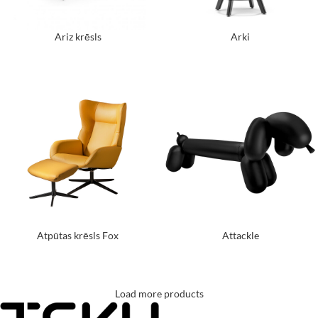
Ariz krēsls
Arki
Atpūtas krēsls Fox
Attackle
Load more products