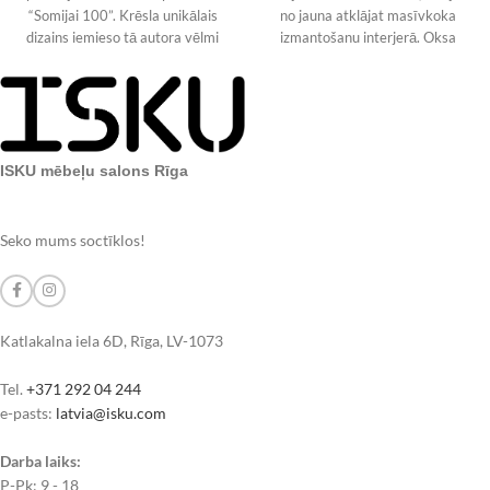
“Somijai 100”. Krēsla unikālais
no jauna atklājat masīvkoka
dizains iemieso tā autora vēlmi
izmantošanu interjerā. Oksa
radīt “vieglas formas atpūtas
galdam ir
ISKU mēbeļu salons Rīga
Seko mums soctīklos!
Katlakalna iela 6D, Rīga, LV-1073
Tel.
+371 292 04 244
e-pasts:
latvia@isku.com
Darba laiks:
P-Pk: 9 - 18