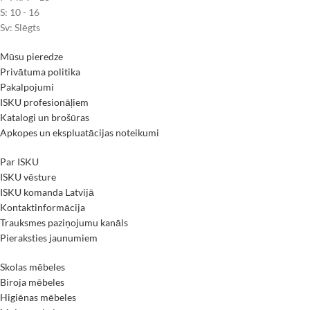
S: 10 - 16
Sv: Slēgts
Mūsu pieredze
Privātuma politika
Pakalpojumi
ISKU profesionāļiem
Katalogi un brošūras
Apkopes un ekspluatācijas noteikumi
Par ISKU
ISKU vēsture
ISKU komanda Latvijā
Kontaktinformācija
Trauksmes paziņojumu kanāls
Pieraksties jaunumiem
Skolas mēbeles
Biroja mēbeles
Higiēnas mēbeles