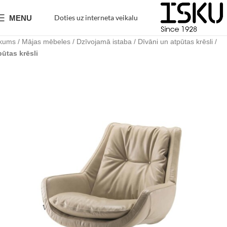
Doties uz interneta veikalu
MENU
kums
Mājas mēbeles
Dzīvojamā istaba
Dīvāni un atpūtas krēsli
pūtas krēsli