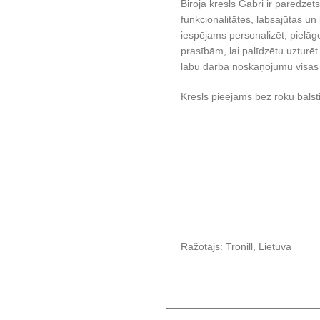
Biroja krēsls Gabri ir paredzēt
funkcionalitātes, labsajūtas un 
iespējams personalizēt, pielāgo
prasībām, lai palīdzētu uzturēt
labu darba noskaņojumu visas
Krēsls pieejams bez roku balst
Ražotājs: Tronill, Lietuva