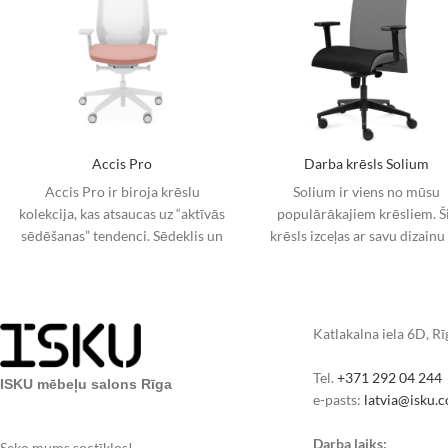
Accis Pro
Darba krēsls Solium
Accis Pro ir biroja krēslu
Solium ir viens no mūsu
kolekcija, kas atsaucas uz “aktīvās
populārākajiem krēsliem. Š
sēdēšanas” tendenci. Sēdeklis un
krēsls izceļas ar savu dizainu
atzveltne pielāgojas lietotāja
augsto atzveltni. Sēžamā daļa
ķermeņa kustībām, nenoslogojot
galvas
Katlakalna iela 6D, R
Tel.
+371 292 04 244
ISKU mēbeļu salons Rīga
e-pasts:
latvia@isku.
Darba laiks:
Seko mums soctīklos!