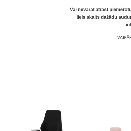
Vai nevarat atrast piemērot
liels skaits dažādu audum
in
VAIRĀ