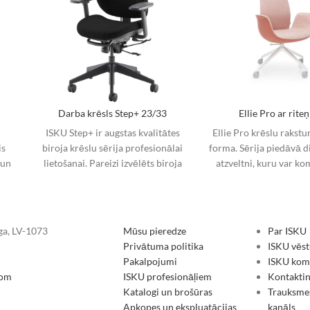
Darba krēsls Step+ 23/33
Ellie Pro ar rite
ISKU Step+ ir augstas kvalitātes
Ellie Pro krēslu rakstu
is
biroja krēslu sērija profesionālai
forma. Sērija piedāvā 
 un
lietošanai. Pareizi izvēlēts biroja
atzveltni, kuru var ko
 un
krēsls paaugstina darba
dažādām pamatnēm. I
efektivitāti un komfortu darba
kombinēt div
īga, LV-1073
Mūsu pieredze
Par ISKU
Privātuma politika
ISKU vēst
Pakalpojumi
ISKU koma
com
ISKU profesionāļiem
Kontakti
Katalogi un brošūras
Trauksme
Apkopes un ekspluatācijas
kanāls