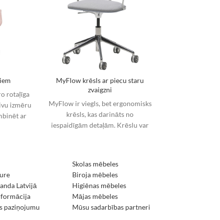
ņiem
MyFlow krēsls ar piecu staru
zvaigzni
ro rotaļīga
MyFlow ir viegls, bet ergonomisks
divu izmēru
krēsls, kas darināts no
mbinēt ar
iespaidīgām detaļām. Krēslu var
espējams
apšūt ar diviem dažādiem
us
audumiem vai ar
Skolas mēbeles
ure
Biroja mēbeles
nda Latvijā
Higiēnas mēbeles
nformācija
Mājas mēbeles
s paziņojumu
Mūsu sadarbības partneri