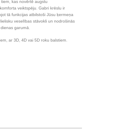
s tiem, kas novērtē augstu
komforta veiktspēju. Gabri krēslu ir
jot tā funkcijas atbilstoši Jūsu ķermeņa
 lielisku veselības stāvokli un nodrošinās
 dienas garumā.
iem, ar 3D, 4D vai 5D roku balstiem.