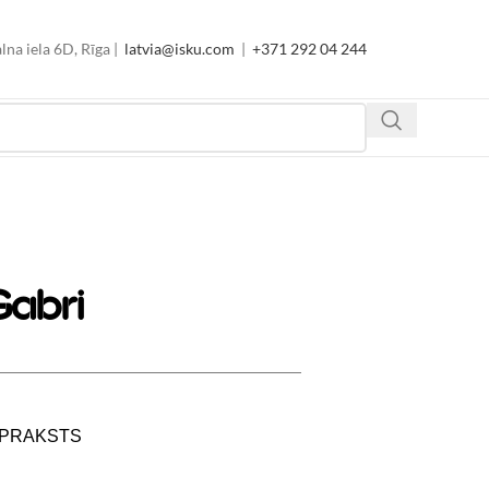
lna iela 6D, Rīga |
latvia@isku.com
|
+371 292 04 244
Gabri
PRAKSTS