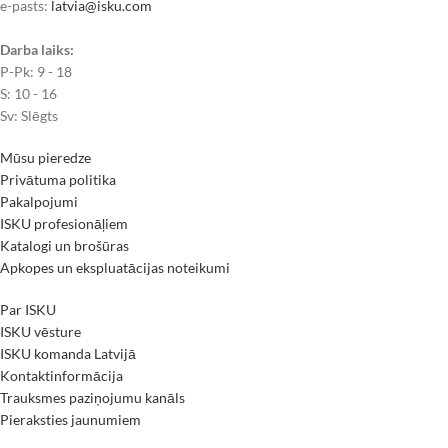
e-pasts:
latvia@isku.com
Darba laiks:
P-Pk: 9 - 18
S: 10 - 16
Sv: Slēgts
Mūsu pieredze
Privātuma politika
Pakalpojumi
ISKU profesionāļiem
Katalogi un brošūras
Apkopes un ekspluatācijas noteikumi
Par ISKU
ISKU vēsture
ISKU komanda Latvijā
Kontaktinformācija
Trauksmes paziņojumu kanāls
Pieraksties jaunumiem