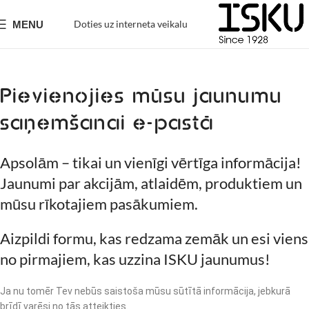
Doties uz interneta veikalu
MENU
Pievienojies mūsu jaunumu
saņemšanai e-pastā
Apsolām – tikai un vienīgi vērtīga informācija!
Jaunumi par akcijām, atlaidēm, produktiem un
mūsu rīkotajiem pasākumiem.
Aizpildi formu, kas redzama zemāk un esi viens
no pirmajiem, kas uzzina ISKU jaunumus!
Ja nu tomēr Tev nebūs saistoša mūsu sūtītā informācija, jebkurā
brīdī varēsi no tās atteikties.