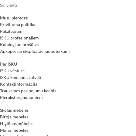
Sv: Slēgts
Mūsu pieredze
Privātuma politika
Pakalpojumi
ISKU profesionāļiem
Katalogi un brošūras
Apkopes un ekspluatācijas noteikumi
Par ISKU
ISKU vēsture
ISKU komanda Latvijā
Kontaktinformācija
Trauksmes paziņojumu kanāls
Pieraksties jaunumiem
Skolas mēbeles
Biroja mēbeles
Higiēnas mēbeles
Mājas mēbeles