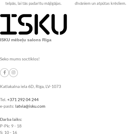
telpās, lai tās padarītu mājīgājas.
dīvāniem un atpūtas krēsliem.
Lai veidotu vienotu
Galdiņa virsmas diametrs
ISKU mēbeļu salons Rīga
Seko mums soctīklos!
Katlakalna iela 6D, Rīga, LV-1073
Tel.
+371 292 04 244
e-pasts:
latvia@isku.com
Darba laiks:
P-Pk: 9 - 18
S: 10 - 16