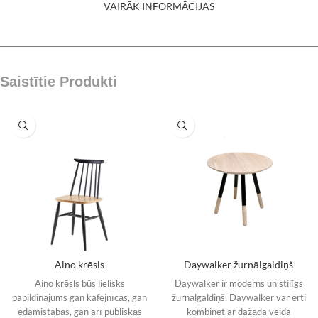
VAIRĀK INFORMĀCIJAS
Saistītie Produkti
Aino krēsls
Daywalker žurnālgaldiņš
Aino krēsls būs lielisks
Daywalker ir moderns un stilīgs
papildinājums gan kafejnīcās, gan
žurnālgaldiņš. Daywalker var ērti
ēdamistabās, gan arī publiskās
kombinēt ar dažāda veida