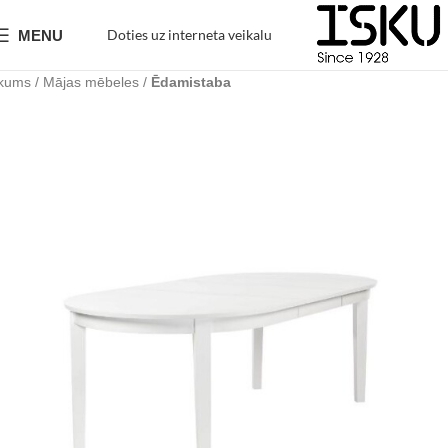
Doties uz interneta veikalu
MENU
kums
Mājas mēbeles
Ēdamistaba