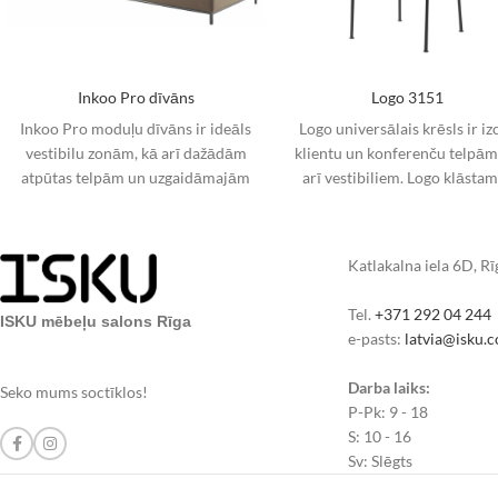
Inkoo Pro dīvāns
Logo 3151
Inkoo Pro moduļu dīvāns ir ideāls
Logo universālais krēsls ir izc
vestibilu zonām, kā arī dažādām
klientu un konferenču telpām
atpūtas telpām un uzgaidāmajām
arī vestibiliem. Logo klāstam
telpām darbavietās. Personāla
viegls un elegants dizains, k
telpas un
Katlakalna iela 6D, R
Tel.
+371 292 04 244
ISKU mēbeļu salons Rīga
e-pasts:
latvia@isku.
Darba laiks:
Seko mums soctīklos!
P-Pk: 9 - 18
S: 10 - 16
Sv: Slēgts