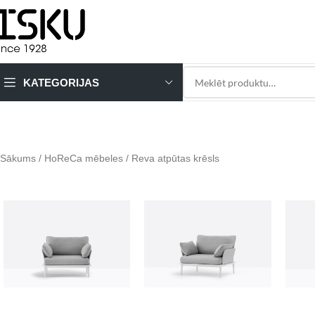
KATEGORIJAS
Sākums
HoReCa mēbeles
Reva atpūtas krēsls