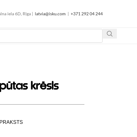
lna iela 6D, Rīga |
latvia@isku.com
|
+371 292 04 244
pūtas krēsls
PRAKSTS