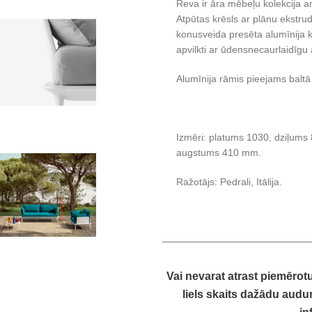
Reva ir āra mēbeļu kolekcija a
Atpūtas krēsls ar plānu ekstrud
konusveida presēta alumīnija kā
apvilkti ar ūdensnecaurlaidīgu
Alumīnija rāmis pieejams baltā
Izmēri: platums 1030, dziļum
augstums 410 mm.
Ražotājs: Pedrali, Itālija.
Vai nevarat atrast piemērot
liels skaits dažādu audum