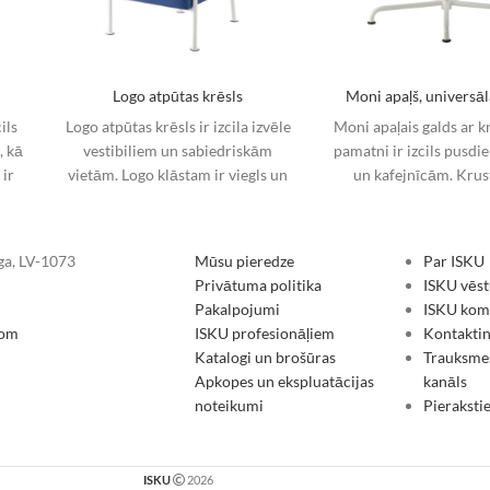
Logo atpūtas krēsls
Moni apaļš, universāl
ils
Logo atpūtas krēsls ir izcila izvēle
Moni apaļais galds ar k
, kā
vestibiliem un sabiedriskām
pamatni ir izcils pusdi
 ir
vietām. Logo klāstam ir viegls un
un kafejnīcām. Krus
as
elegants dizains, kas apvieno koku
pamatne ir atstatus n
atstājot daud
īga, LV-1073
Mūsu pieredze
Par ISKU
Privātuma politika
ISKU vēst
Pakalpojumi
ISKU koma
com
ISKU profesionāļiem
Kontakti
Katalogi un brošūras
Trauksme
Apkopes un ekspluatācijas
kanāls
noteikumi
Pieraksti
ISKU
2026