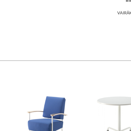
in
VAIRĀ