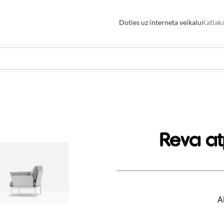
Doties uz interneta veikalu
Katlaka
Reva at
A