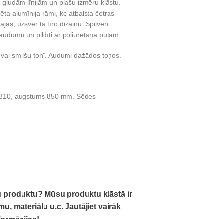
r gludām līnijām un plašu izmēru klāstu.
ēta alumīnija rāmi, ko atbalsta četras
jas, uzsver tā tīro dizainu. Spilveni
 audumu un pildīti ar poliuretāna putām.
 vai smilšu tonī. Audumi dažādos toņos.
s 810, augstums 850 mm. Sēdes
u produktu? Mūsu produktu klāstā ir
u, materiālu u.c. Jautājiet vairāk