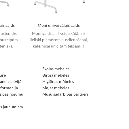
ais galds
Moni universālais galds
rustenisko
Moni galds ar T veida kājām ir
enu telpām
lieliski piemērots pusdienošanai,
teniskā
kafejnīcai un citām telpām. T
o grīdas,
veida kājas ir paredzētas, lai
z
Skolas mēbeles
ure
Biroja mēbeles
nda Latvijā
Higiēnas mēbeles
nformācija
Mājas mēbeles
s paziņojumu
Mūsu sadarbības partneri
es jaunumiem