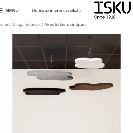
Doties uz interneta veikalu
MENU
kums
Biroja mēbeles
Akustiskie risinājumi