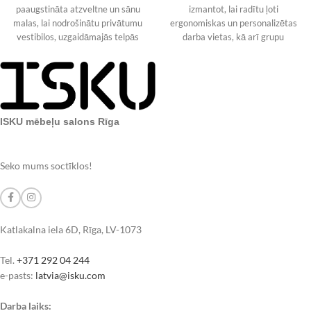
paaugstināta atzveltne un sānu
izmantot, lai radītu ļoti
malas, lai nodrošinātu privātumu
ergonomiskas un personalizētas
vestibilos, uzgaidāmajās telpās
darba vietas, kā arī grupu
vai darba zonās. Lai
darbstacijas gan mazām, gan
ISKU mēbeļu salons Rīga
Seko mums soctīklos!
Katlakalna iela 6D, Rīga, LV-1073
Tel.
+371 292 04 244
e-pasts:
latvia@isku.com
Darba laiks: