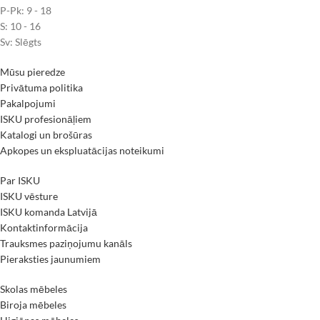
P-Pk: 9 - 18
S: 10 - 16
Sv: Slēgts
Mūsu pieredze
Privātuma politika
Pakalpojumi
ISKU profesionāļiem
Katalogi un brošūras
Apkopes un ekspluatācijas noteikumi
Par ISKU
ISKU vēsture
ISKU komanda Latvijā
Kontaktinformācija
Trauksmes paziņojumu kanāls
Pieraksties jaunumiem
Skolas mēbeles
Biroja mēbeles