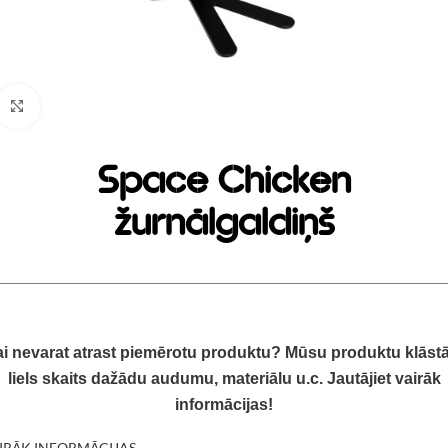
Click to enlarge
Space Chicken
žurnālgaldiņš
i nevarat atrast piemērotu produktu? Mūsu produktu klāstā
liels skaits dažādu audumu, materiālu u.c. Jautājiet vairāk
informācijas!
IRĀK INFORMĀCIJAS