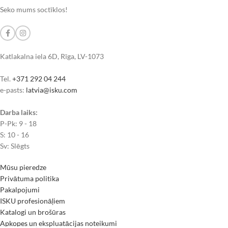
Seko mums soctīklos!
Katlakalna iela 6D, Rīga, LV-1073
Tel.
+371 292 04 244
e-pasts:
latvia@isku.com
Darba laiks:
P-Pk: 9 - 18
S: 10 - 16
Sv: Slēgts
Mūsu pieredze
Privātuma politika
Pakalpojumi
ISKU profesionāļiem
Katalogi un brošūras
Apkopes un ekspluatācijas noteikumi