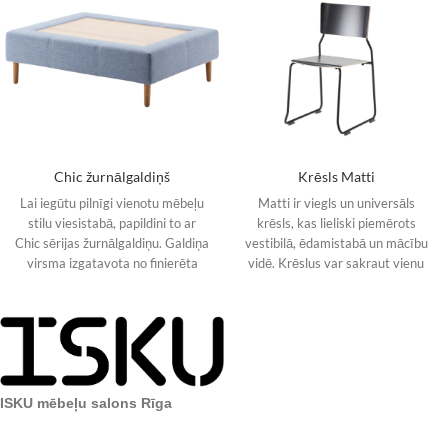
Chic žurnālgaldiņš
Krēsls Matti
Lai iegūtu pilnīgi vienotu mēbeļu
Matti ir viegls un universāls
stilu viesistabā, papildini to ar
krēsls, kas lieliski piemērots
Chic sērijas žurnālgaldiņu. Galdiņa
vestibilā, ēdamistabā un mācību
virsma izgatavota no finierēta
vidē. Krēslus var sakraut vienu
ozolkoka (dabīgs
virs otra.
ISKU mēbeļu salons Rīga