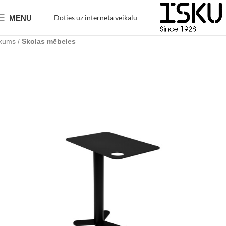
Doties uz interneta veikalu
MENU
kums
Skolas mēbeles