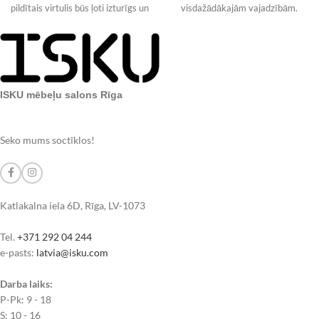
pildītais virtulis būs ļoti izturīgs un
visdažādākajām vajadzībām.
ietilpīgs pufs, jo
Mīksto mēbeļu ražošanas
procesā pāri paliekoši materiāli
tiek
ISKU mēbeļu salons Rīga
Seko mums soctīklos!
Katlakalna iela 6D, Rīga, LV-1073
Tel.
+371 292 04 244
e-pasts:
latvia@isku.com
Darba laiks:
P-Pk: 9 - 18
S: 10 - 16