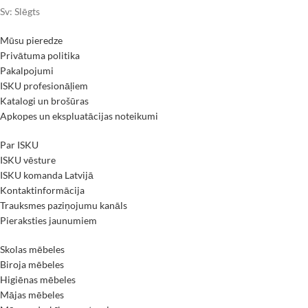
Sv: Slēgts
Mūsu pieredze
Privātuma politika
Pakalpojumi
ISKU profesionāļiem
Katalogi un brošūras
Apkopes un ekspluatācijas noteikumi
Par ISKU
ISKU vēsture
ISKU komanda Latvijā
Kontaktinformācija
Trauksmes paziņojumu kanāls
Pieraksties jaunumiem
Skolas mēbeles
Biroja mēbeles
Higiēnas mēbeles
Mājas mēbeles