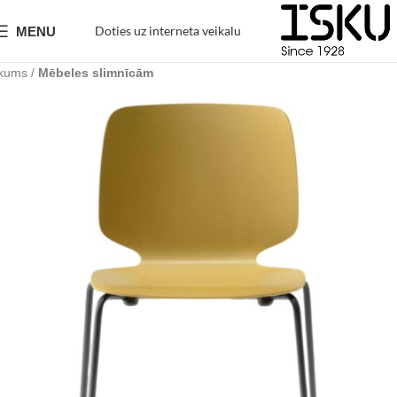
Doties uz interneta veikalu
MENU
kums
Mēbeles slimnīcām