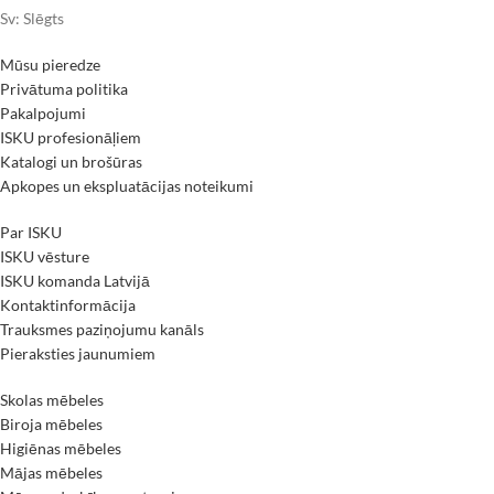
Sv: Slēgts
Mūsu pieredze
Privātuma politika
Pakalpojumi
ISKU profesionāļiem
Katalogi un brošūras
Apkopes un ekspluatācijas noteikumi
Par ISKU
ISKU vēsture
ISKU komanda Latvijā
Kontaktinformācija
Trauksmes paziņojumu kanāls
Pieraksties jaunumiem
Skolas mēbeles
Biroja mēbeles
Higiēnas mēbeles
Mājas mēbeles