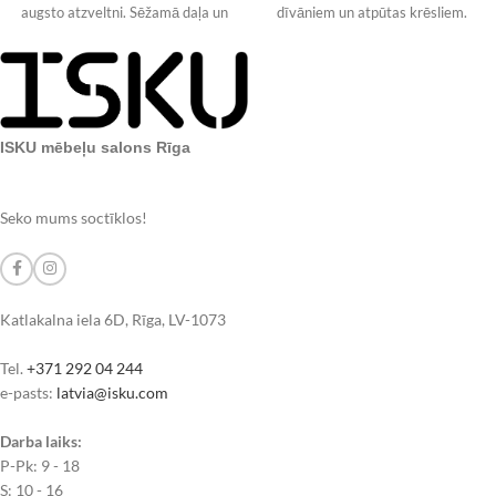
augsto atzveltni. Sēžamā daļa un
dīvāniem un atpūtas krēsliem.
galvas
Galdiņa virsmas diametrs
ISKU mēbeļu salons Rīga
Seko mums soctīklos!
Katlakalna iela 6D, Rīga, LV-1073
Tel.
+371 292 04 244
e-pasts:
latvia@isku.com
Darba laiks:
P-Pk: 9 - 18
S: 10 - 16