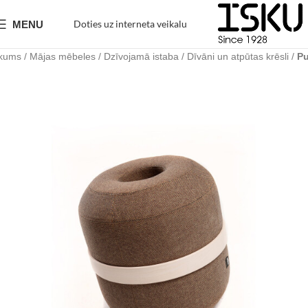
Doties uz interneta veikalu
MENU
kums
Mājas mēbeles
Dzīvojamā istaba
Dīvāni un atpūtas krēsli
Pu