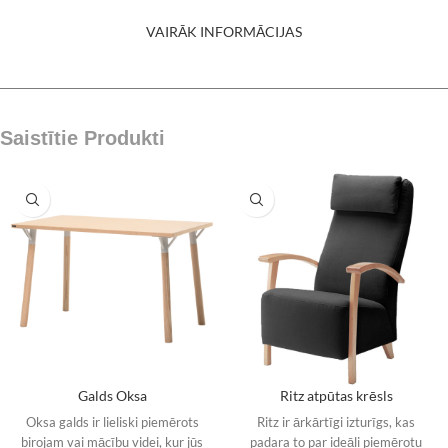
VAIRĀK INFORMĀCIJAS
Saistītie Produkti
Galds Oksa
Ritz atpūtas krēsls
Oksa galds ir lieliski piemērots
Ritz ir ārkārtīgi izturīgs, kas
birojam vai mācību videi, kur jūs
padara to par ideāli piemērotu