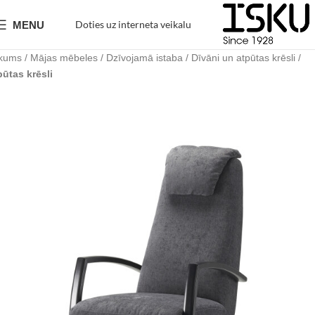
Doties uz interneta veikalu
MENU
kums
Mājas mēbeles
Dzīvojamā istaba
Dīvāni un atpūtas krēsli
pūtas krēsli