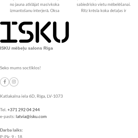
no jauna atklājat masīvkoka
sabiedrisko vietu mēbelēšanai.
izmantošanu interjerā. Oksa
Ritz krēsla koka detaļas ir
galdam ir
izgatavotas no
ISKU mēbeļu salons Rīga
Seko mums soctīklos!
Katlakalna iela 6D, Rīga, LV-1073
Tel.
+371 292 04 244
e-pasts:
latvia@isku.com
Darba laiks:
P-Pk: 9 - 18