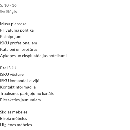
S: 10 - 16
Sv: Slēgts
Mūsu pieredze
Privātuma politika
Pakalpojumi
ISKU profesionāļiem
Katalogi un brošūras
Apkopes un ekspluatācijas noteikumi
Par ISKU
ISKU vēsture
ISKU komanda Latvijā
Kontaktinformācija
Trauksmes paziņojumu kanāls
Pieraksties jaunumiem
Skolas mēbeles
Biroja mēbeles
Higiēnas mēbeles