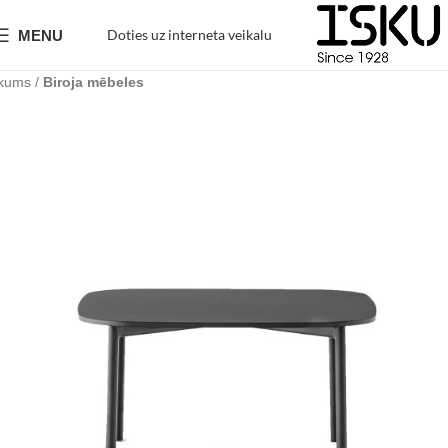
Doties uz interneta veikalu
MENU
kums
Biroja mēbeles