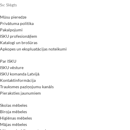
Sv: Slēgts
Mūsu pieredze
Privātuma politika
Pakalpojumi
ISKU profesionāļiem
Katalogi un brošūras
Apkopes un ekspluatācijas noteikumi
Par ISKU
ISKU vēsture
ISKU komanda Latvijā
Kontaktinformācija
Trauksmes paziņojumu kanāls
Pieraksties jaunumiem
Skolas mēbeles
Biroja mēbeles
Higiēnas mēbeles
Mājas mēbeles