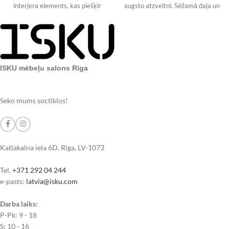
interjera elements, kas piešķir
augsto atzveltni. Sēžamā daļa un
galvas
ISKU mēbeļu salons Rīga
Seko mums soctīklos!
Katlakalna iela 6D, Rīga, LV-1073
Tel.
+371 292 04 244
e-pasts:
latvia@isku.com
Darba laiks:
P-Pk: 9 - 18
S: 10 - 16