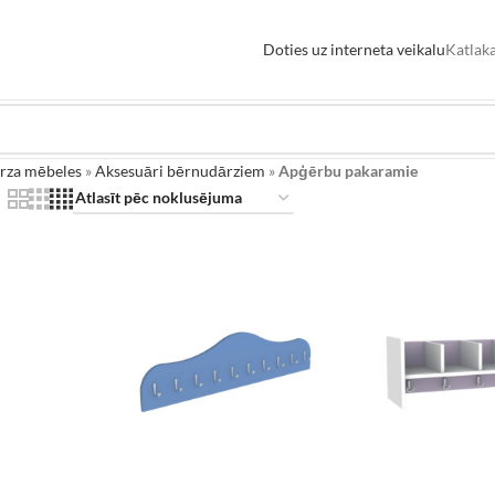
Doties uz interneta veikalu
Katlaka
rza mēbeles
»
Aksesuāri bērnudārziem
»
Apģērbu pakaramie