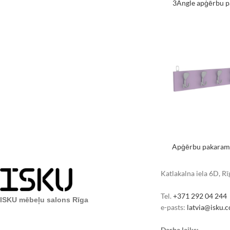
3Angle apģērbu p
Apģērbu pakaram
Katlakalna iela 6D, R
Tel.
+371 292 04 244
ISKU mēbeļu salons Rīga
e-pasts:
latvia@isku.
Darba laiks: