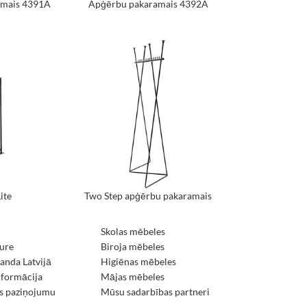
amais 4391A
Apģērbu pakaramais 4392A
ite
Two Step apģērbu pakaramais
Skolas mēbeles
ure
Biroja mēbeles
nda Latvijā
Higiēnas mēbeles
nformācija
Mājas mēbeles
s paziņojumu
Mūsu sadarbības partneri