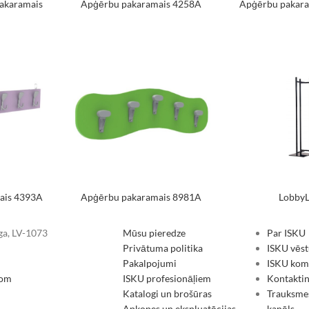
akaramais
Apģērbu pakaramais 4258A
Apģērbu pakar
ais 4393A
Apģērbu pakaramais 8981A
LobbyL
īga, LV-1073
Mūsu pieredze
Par ISKU
Privātuma politika
ISKU vēst
Pakalpojumi
ISKU koma
com
ISKU profesionāļiem
Kontakti
Katalogi un brošūras
Trauksme
Apkopes un ekspluatācijas
kanāls