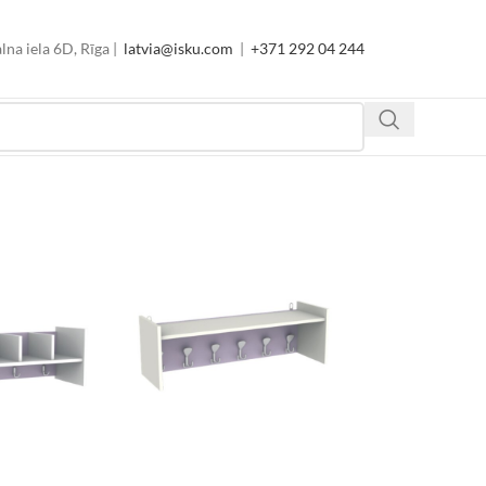
lna iela 6D, Rīga |
latvia@isku.com
|
+371 292 04 244