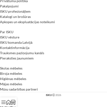
Privātuma politika
Pakalpojumi
ISKU profesionāļiem
Katalogi un brošūras
Apkopes un ekspluatācijas noteikumi
Par ISKU
ISKU vēsture
ISKU komanda Latvijā
Kontaktinformācija
Trauksmes paziņojumu kanāls
Pieraksties jaunumiem
Skolas mēbeles
Biroja mēbeles
Higiēnas mēbeles
Mājas mēbeles
Mūsu sadarbības partneri
ISKU
2026