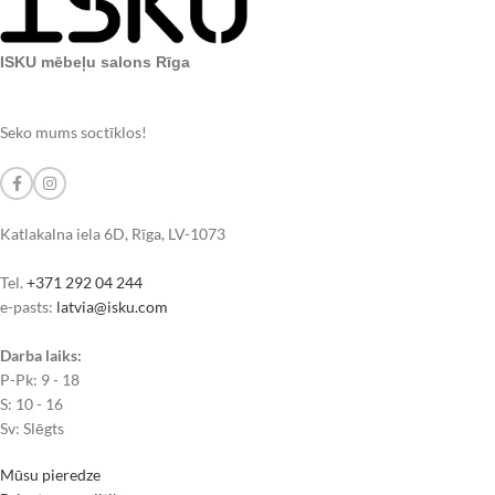
ISKU mēbeļu salons Rīga
Seko mums soctīklos!
Katlakalna iela 6D, Rīga, LV-1073
Tel.
+371 292 04 244
e-pasts:
latvia@isku.com
Darba laiks:
P-Pk: 9 - 18
S: 10 - 16
Sv: Slēgts
Mūsu pieredze