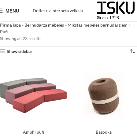
Doties uz interneta veikalu
MENU
Pirmā lapa
»
Bērnudārza mēbeles
»
Mīkstās mēbeles bērnudārziem
»
Pufi
Showing all 23 results
Show sidebar
Amphi pufi
Bazooka