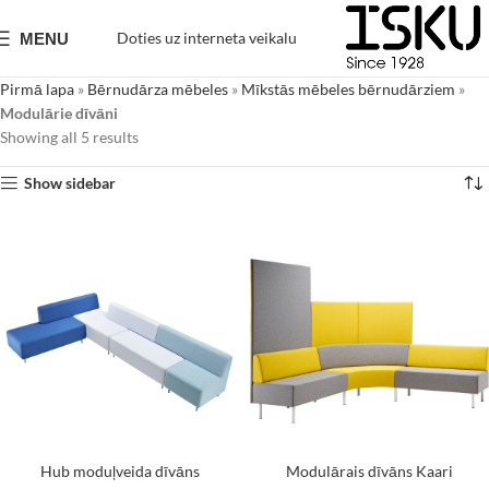
Doties uz interneta veikalu
MENU
Pirmā lapa
»
Bērnudārza mēbeles
»
Mīkstās mēbeles bērnudārziem
»
Modulārie dīvāni
Showing all 5 results
Show sidebar
Hub moduļveida dīvāns
Modulārais dīvāns Kaari