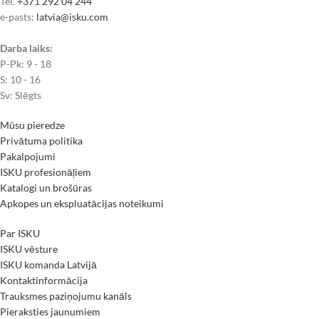
Tel.
+371 292 04 244
e-pasts:
latvia@isku.com
Darba laiks:
P-Pk: 9 - 18
S: 10 - 16
Sv: Slēgts
Mūsu pieredze
Privātuma politika
Pakalpojumi
ISKU profesionāļiem
Katalogi un brošūras
Apkopes un ekspluatācijas noteikumi
Par ISKU
ISKU vēsture
ISKU komanda Latvijā
Kontaktinformācija
Trauksmes paziņojumu kanāls
Pieraksties jaunumiem