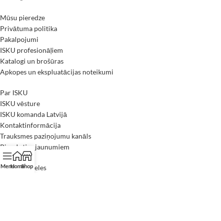
Mūsu pieredze
Privātuma politika
Pakalpojumi
ISKU profesionāļiem
Katalogi un brošūras
Apkopes un ekspluatācijas noteikumi
Par ISKU
ISKU vēsture
ISKU komanda Latvijā
Kontaktinformācija
Trauksmes paziņojumu kanāls
Pieraksties jaunumiem
Menu
Home
Shop
Skolas mēbeles
Biroja mēbeles
Higiēnas mēbeles
Mājas mēbeles
Mūsu sadarbības partneri