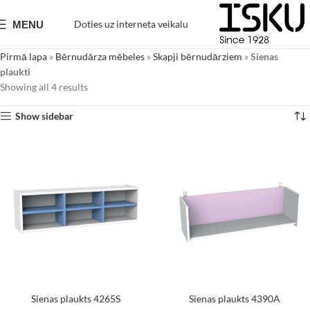
Doties uz interneta veikalu
MENU
Pirmā lapa
»
Bērnudārza mēbeles
»
Skapji bērnudārziem
»
Sienas
plaukti
Showing all 4 results
Show sidebar
Sienas plaukts 4265S
Sienas plaukts 4390A