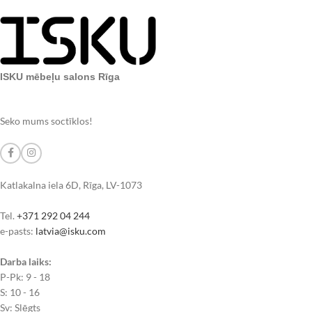
ISKU mēbeļu salons Rīga
Seko mums soctīklos!
Katlakalna iela 6D, Rīga, LV-1073
Tel.
+371 292 04 244
e-pasts:
latvia@isku.com
Darba laiks:
P-Pk: 9 - 18
S: 10 - 16
Sv: Slēgts